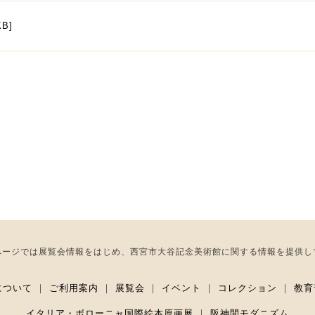
B]
ページでは展覧会情報をはじめ、西宮市大谷記念美術館に関する情報を提供し
について
｜
ご利用案内
｜
展覧会
｜
イベント
｜
コレクション
｜
教育
イタリア・ボローニャ国際絵本原画展
｜
阪神間モダニズム