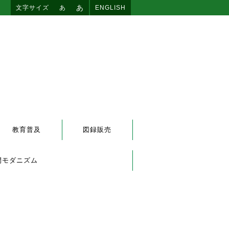
あ
文字サイズ
あ
ENGLISH
教育普及
図録販売
間モダニズム